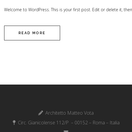
Welcome to WordPress. This is your first post. Edit or delete it, then 
READ MORE
Architetto Matteo Vota
Circ. Gianicolense 112/P – 00152 – Roma – Italia